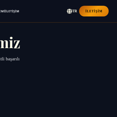
EMI
İLETIŞIM
TR
İLETIŞIM
miz
li başarılı